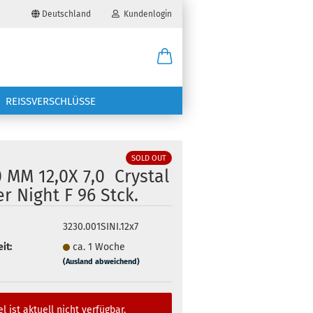
Deutschland
Kundenlogin
il
REISSVERSCHLÜSSE
wort
SOLD OUT
 MM 12,0X 7,0 Crystal
er Night F 96 Stck.
erstellen
3230.001SINI.12x7
ort vergessen?
it:
ca. 1 Woche
(Ausland abweichend)
el ist aktuell nicht verfügbar.