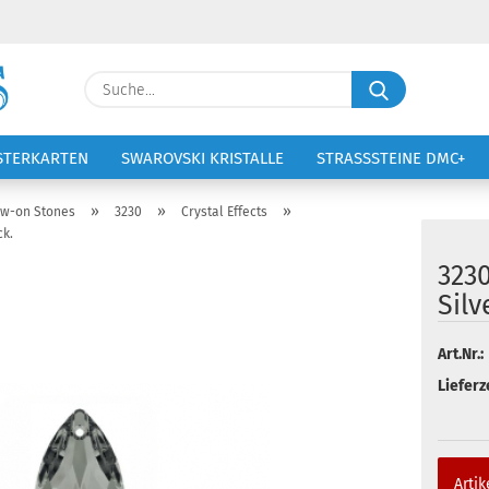
Lieferland
Suche...
E-Ma
STERKARTEN
SWAROVSKI KRISTALLE
STRASSSTEINE DMC+
VOLTIGIERANZÜGE
STICKEREI
Pass
»
»
»
w-on Stones
3230
Crystal Effects
ck.
3230
Silv
Konto 
Art.Nr.:
Passw
Lieferze
Artik