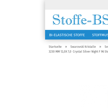
BI-ELASTISCHE STOFFE
STOFFMU
NÄHZUBEHÖR
RSG KAPPEN
»
»
Startseite
Swarovski Kristalle
Se
3230 MM 12,0X 7,0 Crystal Silver Night F 96 St