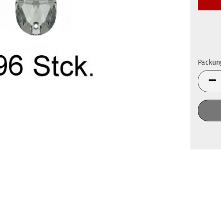
Packun
Packun