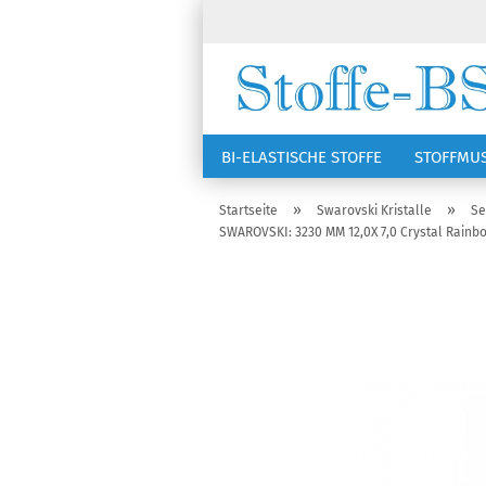
BI-ELASTISCHE STOFFE
STOFFMU
NÄHZUBEHÖR
RSG KAPPEN
»
»
Startseite
Swarovski Kristalle
Se
SWAROVSKI: 3230 MM 12,0X 7,0 Crystal Rainbo