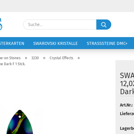
Lieferland
Suche...
E-Ma
STERKARTEN
SWAROVSKI KRISTALLE
STRASSSTEINE DMC+
VOLTIGIERANZÜGE
STICKEREI
Pass
»
»
»
w-on Stones
3230
Crystal Effects
w Dark F 1 Stck.
SWA
12,0
Dark
Konto 
Passw
Art.Nr.:
Lieferze
Lagerb