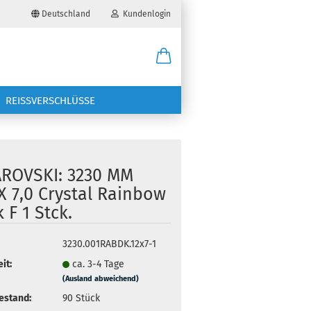
Deutschland
Kundenlogin
il
REISSVERSCHLÜSSE
wort
ROVSKI: 3230 MM
X 7,0 Crystal Rainbow
 F 1 Stck.
erstellen
ort vergessen?
3230.001RABDK.12x7-1
it:
ca. 3-4 Tage
(Ausland abweichend)
estand:
90
Stück