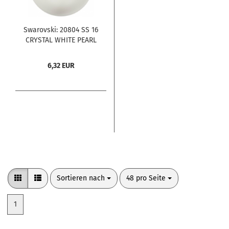
Swarovski: 20804 SS 16
CRYSTAL WHITE PEARL
HF 100 Stck.
6,32 EUR
Sortieren nach
pro Seite
Sortieren nach
48 pro Seite
1