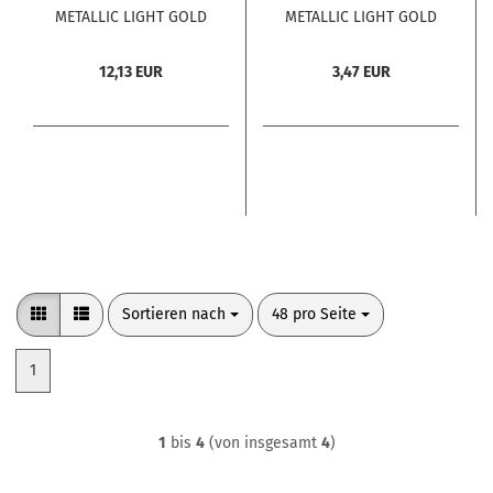
METALLIC LIGHT GOLD
METALLIC LIGHT GOLD
A HF100 Stck.
A HF 10 Stck.
12,13 EUR
3,47 EUR
Sortieren nach
pro Seite
Sortieren nach
48 pro Seite
1
1
bis
4
(von insgesamt
4
)