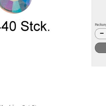
Packun
Packun