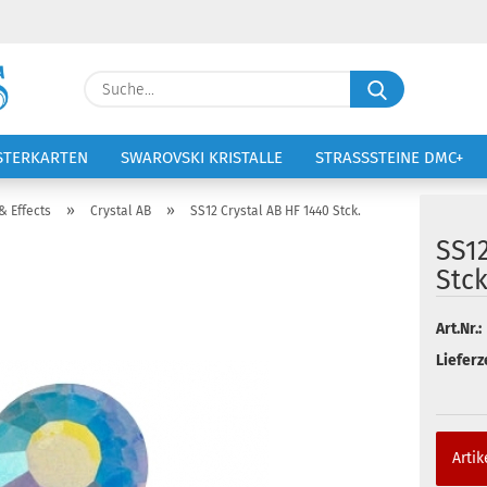
Lieferland
Suche...
E-Ma
STERKARTEN
SWAROVSKI KRISTALLE
STRASSSTEINE DMC+
VOLTIGIERANZÜGE
STICKEREI
Pass
»
»
& Effects
Crystal AB
SS12 Crystal AB HF 1440 Stck.
SS12
Stck
Art.Nr.:
Konto 
Lieferze
Passw
Artik