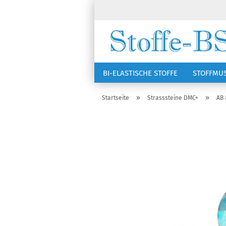
BI-ELASTISCHE STOFFE
STOFFMU
NÄHZUBEHÖR
RSG KAPPEN
»
»
Startseite
Strasssteine DMC+
AB 