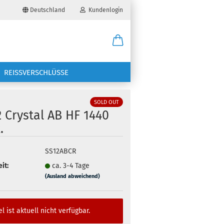
Deutschland
Kundenlogin
il
REISSVERSCHLÜSSE
wort
SOLD OUT
 Crystal AB HF 1440
.
SS12ABCR
erstellen
it:
ca. 3-4 Tage
ort vergessen?
(Ausland abweichend)
el ist aktuell nicht verfügbar.